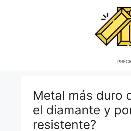
Saltar
al
contenido
PRECI
Metal más duro 
el diamante y po
resistente?