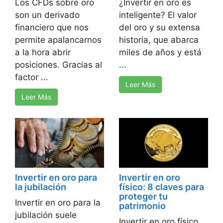
Los CFDs sobre oro
¿Invertir en oro es
son un derivado
inteligente? El valor
financiero que nos
del oro y su extensa
permite apalancarnos
historia, que abarca
a la hora abrir
miles de años y está
posiciones. Gracias al
...
factor ...
Leer Más
Leer Más
Invertir en oro para
Invertir en oro
la jubilación
físico: 8 claves para
proteger tu
Invertir en oro para la
patrimonio
jubilación suele
Invertir en oro físico