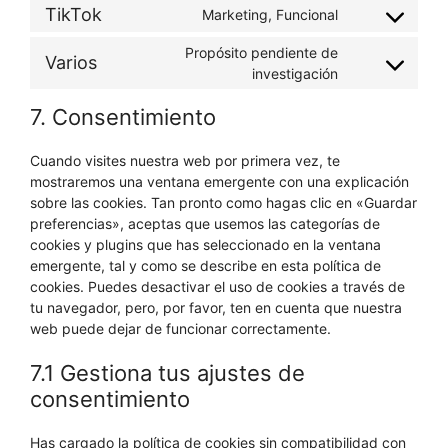
linkedin
to
TikTok
Marketing, Funcional
Consent
service
to
whatsapp
Propósito pendiente de
Varios
service
Consent
investigación
tiktok
to
7. Consentimiento
service
varios
Cuando visites nuestra web por primera vez, te
mostraremos una ventana emergente con una explicación
sobre las cookies. Tan pronto como hagas clic en «Guardar
preferencias», aceptas que usemos las categorías de
cookies y plugins que has seleccionado en la ventana
emergente, tal y como se describe en esta política de
cookies. Puedes desactivar el uso de cookies a través de
tu navegador, pero, por favor, ten en cuenta que nuestra
web puede dejar de funcionar correctamente.
7.1 Gestiona tus ajustes de
consentimiento
Has cargado la política de cookies sin compatibilidad con