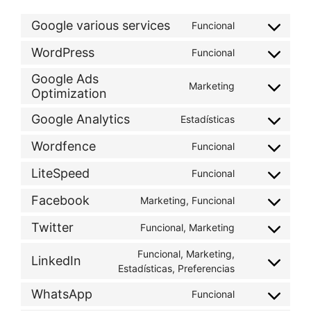
Google various services
Funcional
Consent
to
WordPress
Funcional
Consent
service
to
google-
Google Ads
Marketing
service
various-
Optimization
Consent
wordpress
services
to
Google Analytics
Estadísticas
service
Consent
google-
to
Wordfence
Funcional
ads-
Consent
service
optimization
to
google-
LiteSpeed
Funcional
Consent
service
analytics
to
wordfence
Facebook
Marketing, Funcional
Consent
service
to
litespeed
Twitter
Funcional, Marketing
Consent
service
to
facebook
Funcional, Marketing,
LinkedIn
service
Consent
Estadísticas, Preferencias
twitter
to
WhatsApp
Funcional
service
Consent